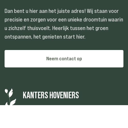
We komen graag bij u langs om u als
Dan bent u hier aan het juiste adres! Wij staan voor
opdrachtgever te leren kennen.
precisie en zorgen voor een unieke droomtuin waarin
Tijdens dit bezoek zullen we uw
u zichzelf thuisvoelt. Heerlijk tussen het groen
samengestelde moodboard en
ontspannen, het genieten start hier.
wensenlijst doornemen. We zijn
toegewijd om aandachtig te luisteren
en al uw wensen zorgvuldig te
Neem contact op
noteren.
KANTERS HOVENIERS
Mooi
groen
van binnen en buiten
© Kanters Hoveniers 2026