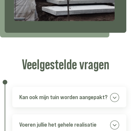
Veelgestelde
vragen
Kan ook mijn tuin worden aangepakt?
Absoluut! Van elke tuin kunnen we een
droomtuin maken. Neem gerust
contact met ons op.
Voeren jullie het gehele realisatie