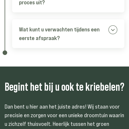
proces uit?
Ja, wij verzorgen de volledige
voorbereiding en werken nauw samen
met andere partijen om het gewenste
Wat kunt u verwachten tijdens een
resultaat te bereiken!
eerste afspraak?
Na ons eerste contact sturen wij u
een bestand met gedetailleerde
informatie. Vervolgens kunnen we
samen een afspraak plannen voor de
volgende stappen. Een vervolg stap is:
Begint het bij u ook te kriebelen?
een locatie bezoek.
We komen graag bij u langs om u als
Dan bent u hier aan het juiste adres! Wij staan voor
opdrachtgever te leren kennen.
precisie en zorgen voor een unieke droomtuin waarin
Tijdens dit bezoek zullen we uw
u zichzelf thuisvoelt. Heerlijk tussen het groen
samengestelde moodboard en