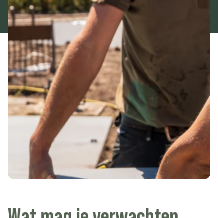
Wat
mag
je
verwachten