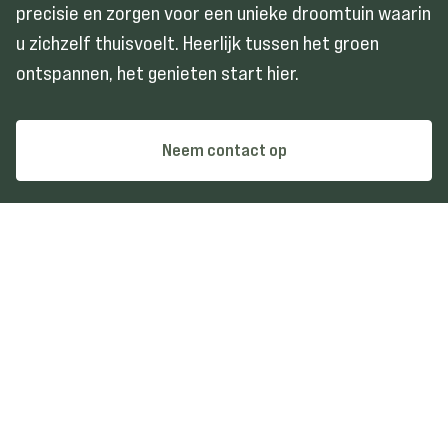
precisie en zorgen voor een unieke droomtuin waarin
u zichzelf thuisvoelt. Heerlijk tussen het groen
ontspannen, het genieten start hier.
Neem contact op
KANTERS HOVENIERS
Mooi
groen
van binnen en buiten
© Kanters Hoveniers 2026